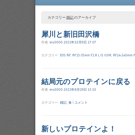
Menu
SKIP TO CONTENT
カテゴリー
雑記
のアーカイブ
犀川と新旧田沢橋
作者:
eru0000
2021年10月9日 17:07
カテゴリー:
EOS RP
,
RF15-35mm F2.8 L IS USM
,
RF24-240mm F
結局元のプロテインに戻る
作者:
eru0000
2021年8月29日 13:10
カテゴリー:
雑記
,
食
|
コメント
新しいプロテインよ！