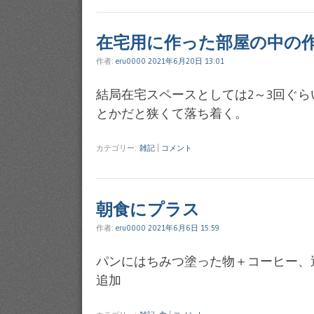
在宅用に作った部屋の中の
作者:
eru0000
2021年6月20日 13:01
結局在宅スペースとしては2～3回ぐら
とかだと狭くて落ち着く。
カテゴリー:
雑記
|
コメント
朝食にプラス
作者:
eru0000
2021年6月6日 15:59
パンにはちみつ塗った物＋コーヒー、
追加