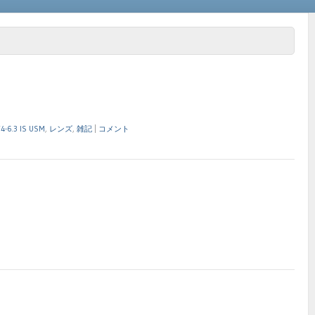
4-6.3 IS USM
,
レンズ
,
雑記
|
コメント