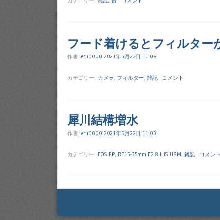
カテゴリー:
雑記
,
食
|
コメント
フード着けるとフィルター
作者:
eru0000
2021年5月22日 11:08
カテゴリー:
カメラ
,
フィルター
,
雑記
|
コメント
犀川結構増水
作者:
eru0000
2021年5月22日 11:03
カテゴリー:
EOS RP
,
RF15-35mm F2.8 L IS USM
,
雑記
|
コメン