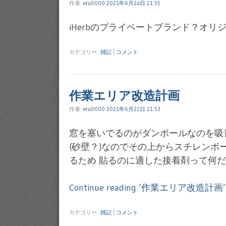
作者:
eru0000
2021年6月24日 21:55
iHerbのプライベートブランド？オ
カテゴリー:
雑記
|
コメント
作業エリア改造計画
作者:
eru0000
2021年6月22日 21:53
窓を塞いでるのがダンボールなのを吸
(砂壁？)なのでその上からスチレンボ
るため 貼るのに適した接着剤って何だ
Continue reading ‘作業エリア改造計画’
カテゴリー:
雑記
|
コメント