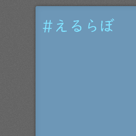
#
え
る
ら
ぼ