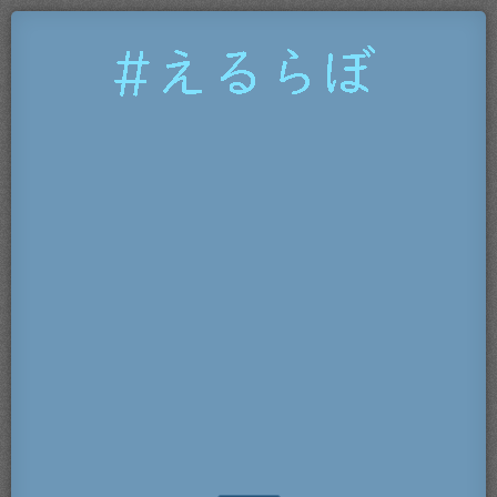
#
え
る
ら
ぼ