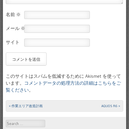
名前
※
メール
※
サイト
このサイトはスパムを低減するために Akismet を使って
います。
コメントデータの処理方法の詳細はこちらをご
覧ください
。
«
作業エリア改造計画
AQUOS R6
»
Post navigation
Search