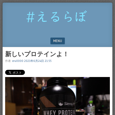
#
え
る
ら
MENU
ぼ
SKIP TO CONTENT
新しいプロテインよ！
作者:
eru0000
2021年6月24日 21:55