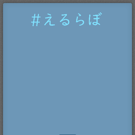
#
え
る
ら
ぼ