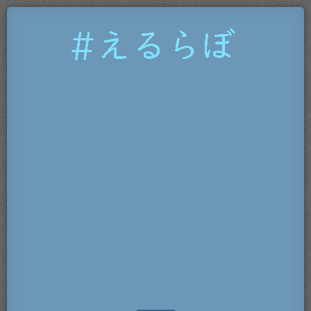
#
え
る
ら
ぼ