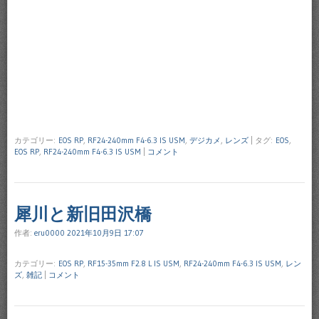
カテゴリー:
EOS RP
,
RF24-240mm F4-6.3 IS USM
,
デジカメ
,
レンズ
|
タグ:
EOS
,
EOS RP
,
RF24-240mm F4-6.3 IS USM
|
コメント
犀川と新旧田沢橋
作者:
eru0000
2021年10月9日 17:07
カテゴリー:
EOS RP
,
RF15-35mm F2.8 L IS USM
,
RF24-240mm F4-6.3 IS USM
,
レン
ズ
,
雑記
|
コメント