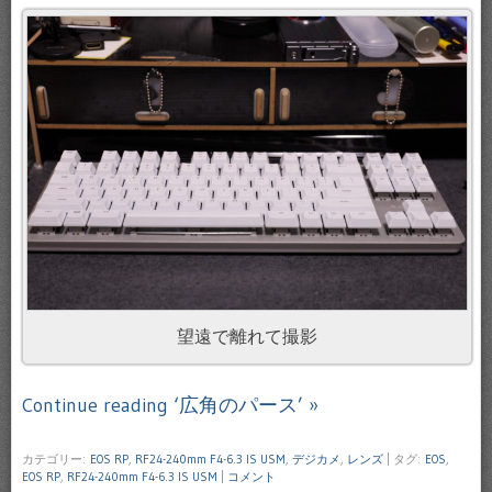
望遠で離れて撮影
Continue reading ‘広角のパース’ »
カテゴリー:
EOS RP
,
RF24-240mm F4-6.3 IS USM
,
デジカメ
,
レンズ
|
タグ:
EOS
,
EOS RP
,
RF24-240mm F4-6.3 IS USM
|
コメント