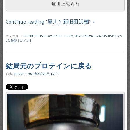
犀川上流方向
Continue reading ‘犀川と新旧田沢橋’ »
カテゴリー:
EOS RP
,
RF15-35mm F2.8 L IS USM
,
RF24-240mm F4-6.3 IS USM
,
レン
ズ
,
雑記
|
コメント
結局元のプロテインに戻る
作者:
eru0000
2021年8月29日 13:10