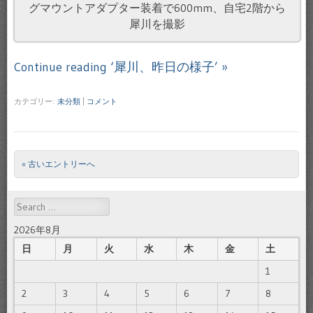
グマウントアダプター装着で600mm、自宅2階から
犀川を撮影
Continue reading ‘犀川、昨日の様子’ »
カテゴリー:
未分類
|
コメント
« 古いエントリーへ
Post navigation
Search
2026年8月
日
月
火
水
木
金
土
1
2
3
4
5
6
7
8