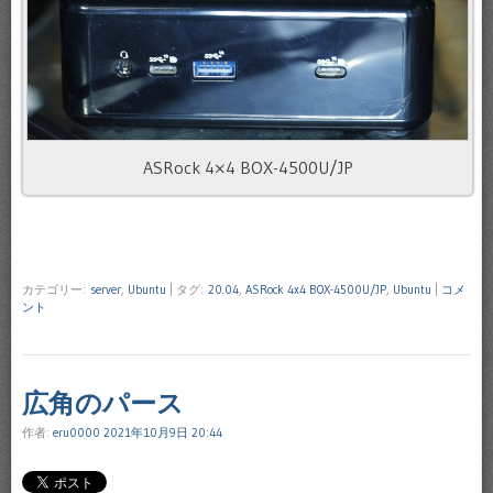
ASRock 4×4 BOX-4500U/JP
カテゴリー:
server
,
Ubuntu
|
タグ:
20.04
,
ASRock 4x4 BOX-4500U/JP
,
Ubuntu
|
コメ
ント
広角のパース
作者:
eru0000
2021年10月9日 20:44