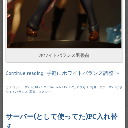
ホワイトバランス調整前
Continue reading ‘手軽にホワイトバランス調整’ »
カテゴリー:
EOS RP
,
RF24-240mm F4-6.3 IS USM
,
デジカメ
,
写真
|
タグ:
EOS RP
,
ホ
ワイトバランス
,
写真
|
コメント
サーバー(として使ってた)PC入れ替
え