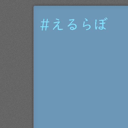
#
え
る
ら
ぼ