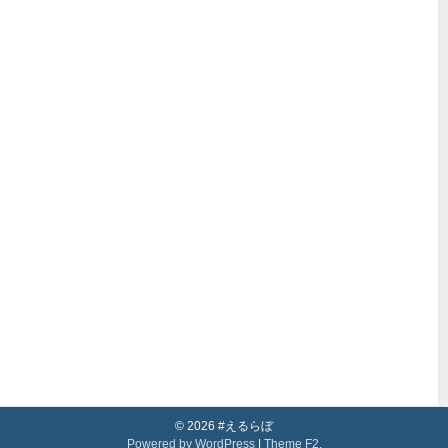
© 2026 #えるらぼ
Powered by WordPress
|
Theme F2.