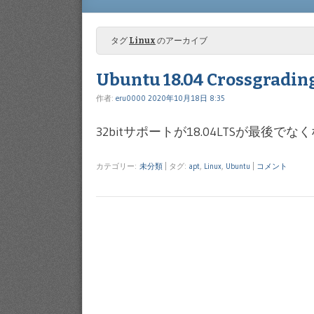
Menu
SKIP TO CONTENT
タグ
Linux
のアーカイブ
Ubuntu 18.04 Crossgradin
作者:
eru0000
2020年10月18日 8:35
32bitサポートが18.04LTSが最後で
カテゴリー:
未分類
|
タグ:
apt
,
Linux
,
Ubuntu
|
コメント