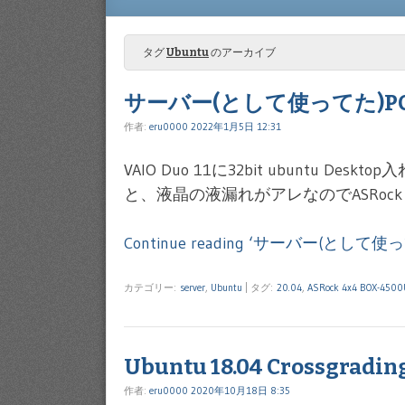
Menu
SKIP TO CONTENT
タグ
Ubuntu
のアーカイブ
サーバー(として使ってた)P
作者:
eru0000
2022年1月5日 12:31
VAIO Duo 11に32bit ubuntu 
と、液晶の液漏れがアレなのでASRock 4×
Continue reading ‘サーバー(として
カテゴリー:
server
,
Ubuntu
|
タグ:
20.04
,
ASRock 4x4 BOX-4500
Ubuntu 18.04 Crossgradin
作者:
eru0000
2020年10月18日 8:35