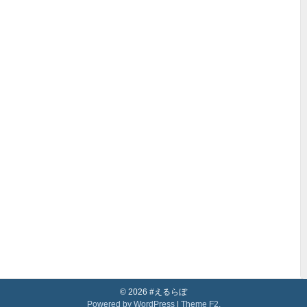
© 2026 #えるらぼ
Powered by WordPress
|
Theme F2.