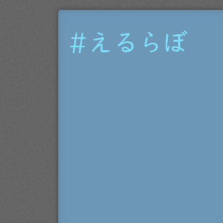
#
え
る
ら
ぼ