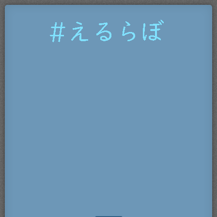
#
え
る
ら
ぼ