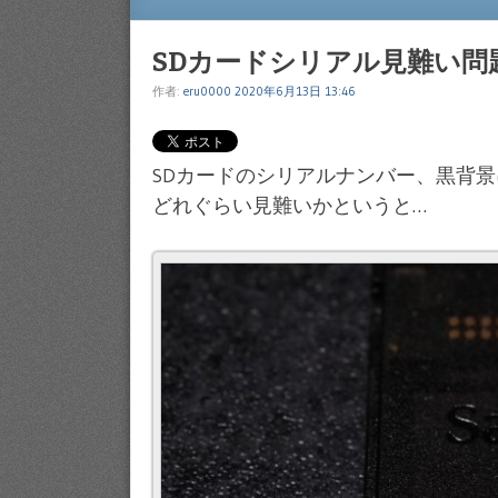
Menu
SKIP TO CONTENT
SDカードシリアル見難い問
作者:
eru0000
2020年6月13日 13:46
SDカードのシリアルナンバー、黒背
どれぐらい見難いかというと…