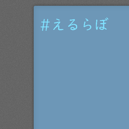
#
え
る
ら
ぼ